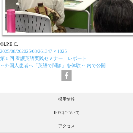
©I.P.E.C.
投
フ
2025/08/26
2025/08/26
1347 × 1025
稿
投
ル
第５回 看護英語実践セミナー レポート
日:
稿
サ
～外国人患者へ「英語で問診」を体験～
内で公開
ナ
イ
ビ
ズ
ゲ
ー
採用情報
シ
ョ
IPECについて
ン
アクセス