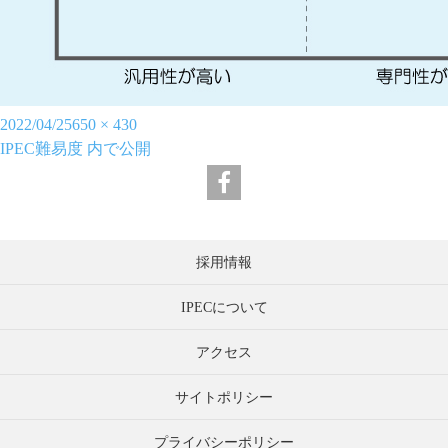
投
フ
2022/04/25
650 × 430
稿
投
ル
IPEC難易度
内で公開
日:
稿
サ
ナ
イ
ビ
ズ
ゲ
採用情報
ー
シ
IPECについて
ョ
ン
アクセス
サイトポリシー
プライバシーポリシー