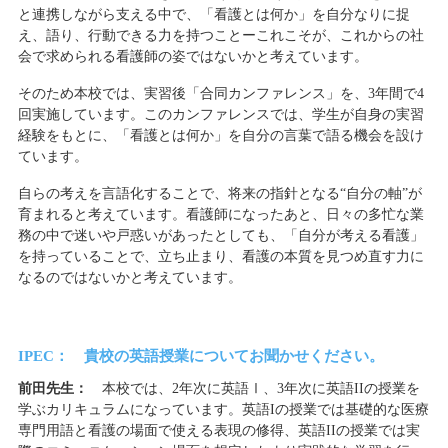
と連携しながら支える中で、「看護とは何か」を自分なりに捉
え、語り、行動できる力を持つことーこれこそが、これからの社
会で求められる看護師の姿ではないかと考えています。
そのため本校では、実習後「合同カンファレンス」を、3年間で4
回実施しています。このカンファレンスでは、学生が自身の実習
経験をもとに、「看護とは何か」を自分の言葉で語る機会を設け
ています。
自らの考えを言語化することで、将来の指針となる“自分の軸”が
育まれると考えています。看護師になったあと、日々の多忙な業
務の中で迷いや戸惑いがあったとしても、「自分が考える看護」
を持っていることで、立ち止まり、看護の本質を見つめ直す力に
なるのではないかと考えています。
IPEC： 貴校の英語授業についてお聞かせください。
前田先生：
本校では、2年次に英語Ⅰ、3年次に英語IIの授業を
学ぶカリキュラムになっています。英語Iの授業では基礎的な医療
専門用語と看護の場面で使える表現の修得、英語IIの授業では実