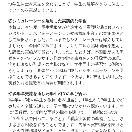
つ学生同士が意見を交わすことで、学生の理解がさらに深まっ
ていくのを実感しています。
③シミュレーターを活用した実践的な学習
本校は、今年度、厚生労働省が推進する「看護現場におけるデ
ジタルトランスフォーメーション効果検証事業」の実施団体と
して採択されました。これまでもシミュレーターは導入してい
ましたが、今回の採択により、よりリアルな臨床場面を想定し
た講義の実施が可能となりました。たとえば、不整脈がある患
者さんのバイタルサイン測定や肺炎患者さんの呼吸音の確認、
泣き止まない乳児への声掛けなど、学生同士の演習では体験で
きないような、具体的かつ臨床に即したシチュエーションを学
ぶことができるようになります。今後は、ICT技術を活用した
実践的な看護教育の展開が期待されます。
④多学年交流を通した学生相互の学び合い
1学年4～5名の学生を教員1名が担当し、1年生から3年生までが
参加する交流を通じて、学年間のつながりを深めています。年
に4回程度、定期的な面談の機会を設けて、「勉強の進め方」
「学生生活で困っていること」「看護実習前の準備」など、さ
まざまな相談をすることができます。先輩へ実習経験を聞ける
ことや直接相談ができることは、後輩にとって大きな励みにな