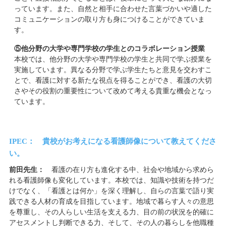
っています。また、自然と相手に合わせた言葉づかいや適した
コミュニケーションの取り方も身につけることができていま
す。
⑤他分野の大学や専門学校の学生とのコラボレーション授業
本校では、他分野の大学や専門学校の学生と共同で学ぶ授業を
実施しています。異なる分野で学ぶ学生たちと意見を交わすこ
とで、看護に対する新たな視点を得ることができ、看護の大切
さやその役割の重要性について改めて考える貴重な機会となっ
ています。
IPEC： 貴校がお考えになる看護師像について教えてくださ
い。
前田先生：
看護の在り方も進化する中、社会や地域から求めら
れる看護師像も変化しています。本校では、知識や技術を持つだ
けでなく、「看護とは何か」を深く理解し、自らの言葉で語り実
践できる人材の育成を目指しています。地域で暮らす人々の意思
を尊重し、その人らしい生活を支える力、目の前の状況を的確に
アセスメントし判断できる力、そして、その人の暮らしを他職種