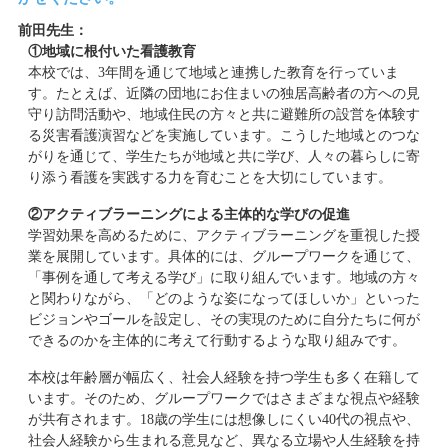
前田先生：
①地域に根付いた看護教育
本校では、3年間を通じて地域と連携した教育を行っていま
す。たとえば、近隣の団地にお住まいの独居高齢者の方への見
守り訪問活動や、地域住民の方々と共に避難所の設営を体験す
る災害看護演習などを実施しています。こうした地域とのつな
がりを通じて、学生たちが地域と共に学び、人々の暮らしに寄
り添う看護を実践する力を育むことを大切にしています。
②アクティブラーニングによる主体的な学びの促進
学習効果を高めるために、アクティブラーニングを重視した授
業を展開しています。具体的には、グループワークを通じて、
「事例を通して考える学び」に取り組んでいます。地域の方々
と関わりながら、「どのような姿になってほしいか」といった
ビジョンやゴールを設定し、その実現のために自分たちに何が
できるのかを主体的に考えて行動するような取り組みです。
本校は年齢層が幅広く、社会人経験を持つ学生も多く在籍して
います。そのため、グループワークではさまざまな視点や経験
が共有されます。18歳の学生には想像しにくい40代の視点や、
社会人経験から生まれる意見など、異なる立場や人生経験を持