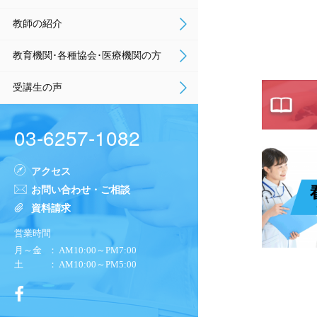
教師の紹介
教育機関･各種協会･医療機関の方
受講生の声
03-6257-1082
アクセス
お問い合わせ・ご相談
資料請求
営業時間
月～金
： AM10:00～PM7:00
土
： AM10:00～PM5:00