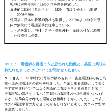
職中に2001年9月11日のテロ事件を体験した。
最終的にBSN（看護学士）、MSN（看護学修士）も取得
し、2006年帰国。
帰国後に日本の看護師資格も取得し、2007年より神奈川県
内の病院にて看護業務に従事している。
日・米を通し、内科・外科・整形外科・産婦人科など経験
した診療科は多数。
IPEC： 看護師を目指そうと思われた動機と、英語に興味を
持たれたきっかけについてお聞かせください。
N・Sさん：
中学時代に母親の勧めもあり、衛生看護科のある高
校へ進み准看護師の資格を得ました。卒業し准看護師として働く
中で業務遂行だけではなく理論的に看護を考える必要性を感じ、
正看護師の資格を得るべく定時制の看護学校へ3年間通ったので
すが、結局自分が考える理論とは相容れませんでした。その後、
海外の看護学習の方が合うのかもしれないと考え、海外への留学
を決意しました。