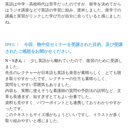
英語は中学・高校時代は苦手だったのですが、留学を決めてから
はラジオ講座などで英語の学習に励み、渡米しました。座学での
講義と実習がリンクした学び方が自分に合っていると感じました
ね。
IPEC： 今回、熱中症セミナーを受講された目的、及び受講
されたご感想をお聞かせください。
N・Sさん：
少し英語から離れていたので、復習のために受講し
ました。
先生のレクチャーが日本語も英語も発音が素晴らしく、とても聴
き取りやすかったです。レクチャーの仕方も素晴らしく、
質問をしやすい雰囲気もありました。
内容も、実際に使えそうな看護師の質問や予防法の説明など、文
章も長過ぎず、短すぎずとてもよい分量でした。
資料も見やすく、パワーポイントとも連携しておりわかりやすか
ったです。
このテキストもサイズ感がちょうどいいですし、イラストが多く
取り組みやすいと感じました。