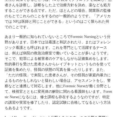
者さんを診察し、診断をした上で治療方針を決め、薬なども処方
することができる点です。ただ、ほとんどの場合、開業医の監修
のもとでこれらのことをするのが一般的のようです。「アメリカ
では NPは医師と同じことができる」というのはごく限られた州
でのことです。
あまり一般的に知られていないところでForensic Nursingという分
野があります。日本では法看護と和訳されたり、またはフォレン
ジック看護とも呼ばれます。これを専門として活躍するナース
は、例えば病院の救急治療室で働いていることが多いようです。
そこで、犯罪による被害者のケアをしながら証拠集めをします。
性的暴行を受けた患者さんからレイプキットというものを使って
証拠を集めたり、怪我の状態の写真を撮ったりします。また、
「ただの怪我」で来院した患者さんが、その怪我が家庭内暴力に
よるものかもしれないと疑わしい場合は、アセスメントをし、警
察などと連携して対応します。他にForensic Nurseが働く分野とし
て、検視官とともに変死体の解剖に関わる看護師もいます。Foren
sic Nurseになるには、修士課程も存在するようなのですが、特定
の講習や実習を修了したり、認定試験に合格してなるという方法
もあるようです。