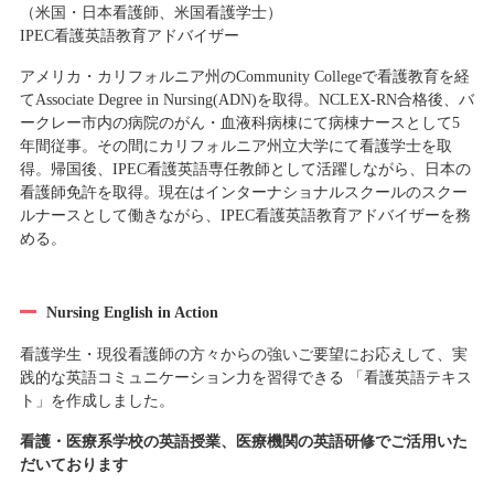
（米国・日本看護師、米国看護学士）
IPEC看護英語教育アドバイザー
アメリカ・カリフォルニア州のCommunity Collegeで看護教育を経
てAssociate Degree in Nursing(ADN)を取得。NCLEX-RN合格後、バ
ークレー市内の病院のがん・血液科病棟にて病棟ナースとして5
年間従事。その間にカリフォルニア州立大学にて看護学士を取
得。帰国後、IPEC看護英語専任教師として活躍しながら、日本の
看護師免許を取得。現在はインターナショナルスクールのスクー
ルナースとして働きながら、IPEC看護英語教育アドバイザーを務
める。
Nursing English in Action
看護学生・現役看護師の方々からの強いご要望にお応えして、実
践的な英語コミュニケーション力を習得できる 「看護英語テキス
ト」を作成しました。
看護・医療系学校の英語授業、医療機関の英語研修でご活用いた
だいております