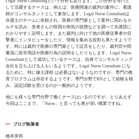
Legal Nurse Consultingという分野もあります。この分野を専門と
して活躍するナースは、例えば、医療関連の裁判の案件に、看護
師がコンサルタントとして参加します。Legal Nurse Consultantは
弁護士のチームに依頼され、医療の専門家として案件に関わるカ
ルテを読み、患者さんの怪我や病気の状態などを調べて弁護団に
わかりやすく説明します。また裁判に向けて他の医療従事者や目
撃者にインタビューをしたり、情報を集める役割も果たすようで
す。時には裁判で医療の専門家として証言をしたり、裁判官や陪
審員に医学用語や医療行為の説明をしたりもします。Legal Nurse
Consultantとして成功しているナースは、自身でコンサルティング
会社を立ち上げる人もいるようです。Legal Nurse Consultant にな
るために、特に修士課程 は必要はないようなのですが、専門の教
育プログラムは存在するようです。専門分野でRNとして経験を積
み、認定試験を受けるのが一般的のようです。
他にも様々な専門分野で働くナースはいるのですが、とりあえず
今回はここまで。「Nurse」と言っても奥が深い職業ですね。
ブログ執筆者
橋本実和