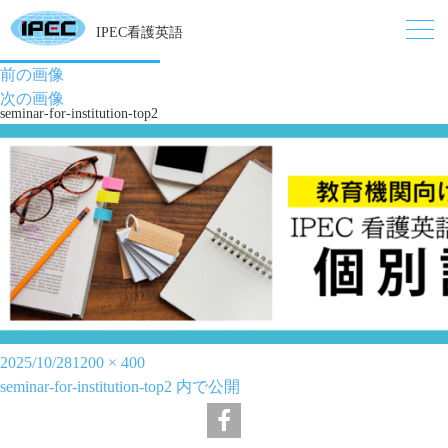
IPEC看護英語
前の画像
次の画像
seminar-for-institution-top2
投
フ
2025/10/28
1200 × 400
稿
投
ル
seminar-for-institution-top2
内で公開
日:
稿
サ
ナ
イ