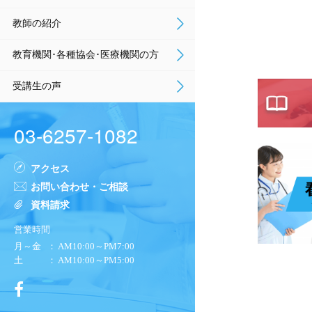
教師の紹介
教育機関･各種協会･医療機関の方
受講生の声
03-6257-1082
アクセス
お問い合わせ・ご相談
資料請求
営業時間
月～金
： AM10:00～PM7:00
土
： AM10:00～PM5:00