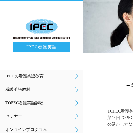
IPEC看護英語
IPECの看護英語教育
～
看護英語教材
TOPEC看護英語試験
TOPEC看
セミナー
第14回TO
の活かし方な
オンラインプログラム