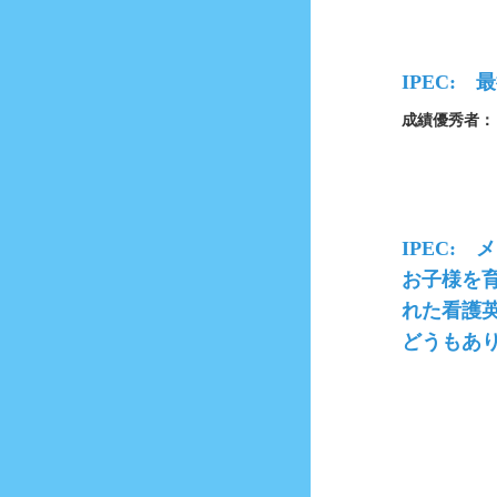
IPEC:
成績優秀者：
IPEC:
お子様を
れた看護
どうもあ