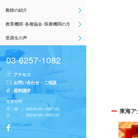
教師の紹介
教育機関･各種協会･医療機関の方
受講生の声
03-6257-1082
アクセス
お問い合わせ・ご相談
資料請求
営業時間
月～金
： AM10:00～PM7:00
東海ア
土
： AM10:00～PM5:00