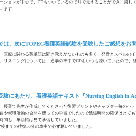
ーションが中心で、CDもついているので耳で覚えることができ、楽し
います。
 では、次にTOPEC看護英語試験を受験したご感想をお
医療に関わる英単語は聞き覚えがないものも多く、発音とスペルのイ
。リスニングについては、通学の車中でCDをいつも聴いていたので、
受験にあたり、看護英語テキスト『Nursing English i
授業で先生が作成してくださった復習プリントやチャプター毎の小テ
習や就職活動の合間を縫っての学習でしたので勉強時間の確保はとても
時間も、単語帳は見て学習していました。
学校までの往復30分の車中で必ず聴いていました。