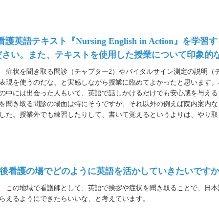
看護英語テキスト『Nursing English in Acti
ださい。また、テキストを使用した授業について印象的
症状を聞き取る問診（チャプター2）やバイタルサイン測定の説明（チ
表現を使うのだな、と実感しながら授業に臨めてよかったと思います。
の中には出会った人もいて、英語で話しかけるだけでも安心感を与える
を聞き取る問診の場面は特にそうですが、それ以外の例えば院内案内な
した。授業外でも練習したりして、書いて覚えるというよりは、やり取
 今後看護の場でどのように英語を活かしていきたいです
この地域で看護師として、英語で挨拶や症状を聞き取ることで、日本
らえるようにできたらいいな、と考えています。