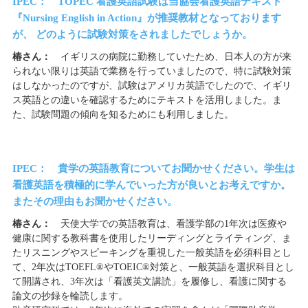
IPEC： TOPEC 看護英語試験は当協会看護英語テキスト
『Nursing English in Action』が推奨教材となっております
が、 どのように試験対策をされましたでしょうか。
椿さん：
イギリスの病院に勤務していたため、日本人の方が来
られない限りは英語で業務を行っていましたので、特に試験対策
はしなかったのですが、試験はアメリカ英語でしたので、イギリ
ス英語との違いを確認するためにテキストを活用しました。ま
た、試験問題の傾向を知るためにも利用しました。
IPEC： 貴学の英語教育についてお聞かせください。学生は
看護英語を積極的に学んでいった方が良いとお考えですか。
またその理由もお聞かせください。
椿さん：
天使大学での英語教育は、看護学部の1年次は医療や
健康に関する教科書を使用したリーディングとライティング、ま
たリスニングやスピーキングを重視した一般英語を必須科目とし
て、2年次はTOEFL®やTOEIC®対策と、一般英語を選択科目とし
て開講され、3年次は「看護英文講読」を履修し、看護に関する
論文の抄録を輪読します。