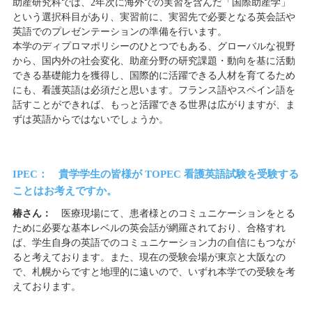
助産研究科では、2年次に海外での実習を含んだ「国際助産学」
という選択科目があり、実習前に、実習先で必要となる英会話や
英語でのプレゼンテーションの準備を行います。
本学のディプロマポリシーのひとつでもある、グローバルな視野
から、国内外の社会変化、助産分野の研究課題・動向を基に活動
できる基礎能力を獲得し、国際的に活躍できる人材を育てるため
にも、看護英語は必須だと思います。フランス語やスペイン語を
話すことができれば、もっと活躍できる世界は広がりますが、ま
ずは英語からではないでしょうか。
IPEC： 貴学学生の皆様が TOPEC 看護英語試験を受験する
ことはお考えですか。
椿さん：
医療現場にて、患者様とのコミュニケーションをとる
ために必要な基本レベルの英会話が網羅されており、合格すれ
ば、学生自身の英語でのコミュニケーション力の自信にもつなが
ると考えております。また、現在の受験会場が東京と大阪なの
で、札幌からですと地理的に遠いので、いずれ本学での受験を考
えております。