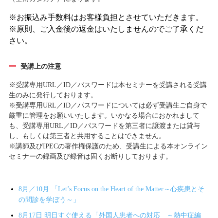
※お振込み手数料はお客様負担とさせていただきます。
※原則、ご入金後の返金はいたしませんのでご了承くだ
さい。
受講上の注意
※受講専用URL／ID／パスワードは本セミナーを受講される受講
生のみに発行しております。
※受講専用URL／ID／パスワードについては必ず受講生ご自身で
厳重に管理をお願いいたします。いかなる場合におかれまして
も、受講専用URL／ID／パスワードを第三者に譲渡または貸与
し、もしくは第三者と共用することはできません。
※講師及びIPECの著作権保護のため、受講生による本オンライン
セミナーの録画及び録音は固くお断りしております。
8月／10月 「Let’s Focus on the Heart of the Matter～心疾患とそ
の問診を学ぼう～」
8月17日 明日すぐ使える「外国人患者への対応 ～熱中症編