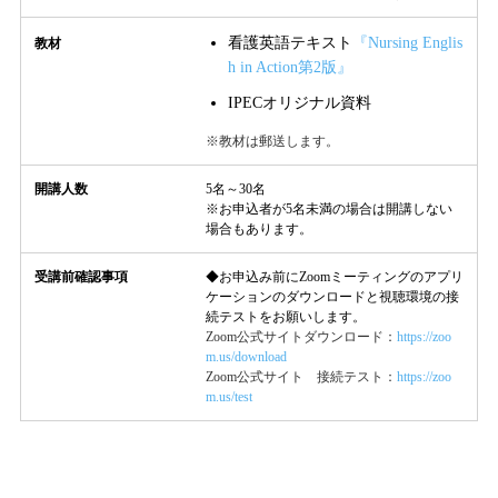
看護英語テキスト
『Nursing Englis
教材
h in Action第2版』
IPECオリジナル資料
※教材は郵送します。
開講人数
5名～30名
※お申込者が5名未満の場合は開講しない
場合もあります。
受講前確認事項
◆お申込み前にZoomミーティングのアプリ
ケーションのダウンロードと視聴環境の接
続テストをお願いします。
Zoom公式サイトダウンロード：
https://zoo
m.us/download
Zoom公式サイト 接続テスト：
https://zoo
m.us/test