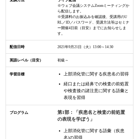
※ウェブ会議システムZoomミーティングか
ら配信します。
※受講料のお振込みを確認後、受講用のU
RL／ID／パスワード、受講方法等はセミナ
ー開催4日前（目安）までにお知らせしま
す。
配信日時
2021年9月21日（火）13:00～14:30
英語レベル（目安）
初級～
上部消化管に関する疾患名の習得
学習目標
経口または経鼻での検査の前処置
や検査後の諸注意に関する語彙と
表現を習得
第1部：「疾患名と検査の前処置
プログラム
の表現を学ぼう」
上部消化管に関する語彙（疾患
名)の習得