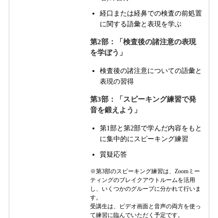
経口または経鼻での検査の前処置
に関する語彙と表現を学ぶ
第2部：「検査後の諸注意の表現
を学ぼう」
検査後の諸注意についての語彙と
表現の習得
第3部：「スピーキング練習で発
音を鍛えよう」
第1部と第2部で学んだ内容をもと
に集中的にスピーキング練習
質疑応答
※第3部のスピーキング練習は、Zoomミー
ティングのブレイクアウトルームを活用
し、いくつかのグループに分かれて行いま
す。
受講生は、ビデオ画面と音声の両方を使っ
て練習に臨んでいただく予定です。