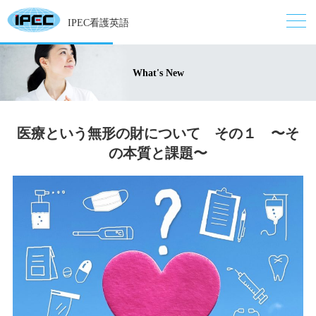
IPEC看護英語
What's New
医療という無形の財について その１ 〜そ
の本質と課題〜