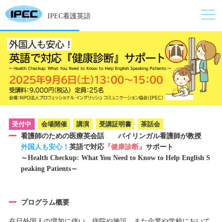
IPEC看護英語
受付中
会場開催
講演
受講証明書
茶話会
看護師のための医療英会話 バイリンガル看護師が教授
外国人も安心！
英語で対応
『健康診断』
サポート
～Health Checkup: What You Need to Know to Help English S
peaking Patients～
プログラム概要
在日外国人の増加に伴い、病院や施設、また企業や学校において