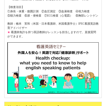
【検査項目】
①身長・体重・腹囲計測 ②血圧測定 ③血液検査 ④視力検査
⑤聴力検査 ⑥尿・便検査 ⑦ECG検査（心電図） ⑧胸部レントゲン
教師：橋本 実和（米国・日本看護師、米国看護学士）IPEC看護英語教
育アドバイザー
★
看護師免許を持つ英語教師がレッスンを担当しますので、直接質問
ができます。