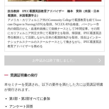
担当教師 IPEC看護英語教育アドバイザー 橋本 実和（米国・日本
看護師、米国看護学士）
アメリカ・カリフォルニア州のCommunity Collegeで看護教育を経てAsso
ciate Degree in Nursing(ADN)を取得。NCLEX-RN合格後、バークレー市
内の病院のがん・血液科病棟にて病棟ナースとして5年間従事。その間
にカリフォルニア州立大学にて看護学士を取得。帰国後、IPEC看護英語
専任教師として活躍しながら日本の看護師免許を取得。現在はインター
ナショナルスクールのスクールナースとして働きながら、IPEC看護英語
教育アドバイザーを務める
お申込みは終了致しました。
受講証明書の発行
本セミナーを受講され、以下の要件を満たした方には受講証明書
が発行されます。
第1部・第2部すべてに参加
アンケート回答