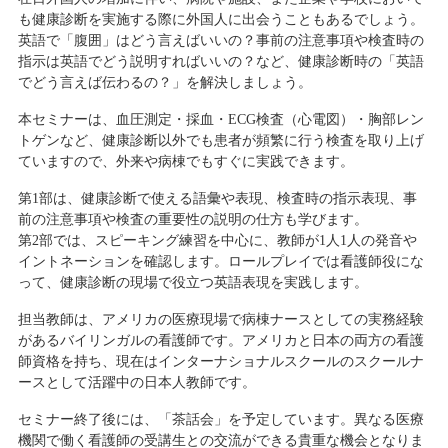
も健康診断を実施する際に外国人に出会うこともあるでしょう。
英語で「腹囲」はどう言えばいいの？事前の注意事項や検査時の
指示は英語でどう説明すればいいの？など、健康診断時の「英語
でどう言えば伝わるの？」を解決しましょう。
本セミナーは、血圧測定・採血・ECG検査（心電図）・胸部レン
トゲンなど、健康診断以外でも患者が頻繁に行う検査を取り上げ
ていますので、外来や病棟でもすぐに実践できます。
第1部は、健康診断で使える語彙や表現、検査時の指示表現、事
前の注意事項や検査の重要性の説明の仕方も学びます。
第2部では、スピーキング練習を中心に、教師が1人1人の発音や
イントネーションを確認します。ロールプレイでは看護師役にな
って、健康診断の現場で役立つ英語表現を実践します。
担当教師は、アメリカの医療現場で病棟ナースとしての実務経験
があるバイリンガルの看護師です。アメリカと日本の両方の看護
師資格を持ち、現在はインターナショナルスクールのスクールナ
ースとして活躍中の日本人教師です。
セミナー終了後には、「茶話会」を予定しています。異なる医療
機関で働く看護師の受講生との交流ができる貴重な機会となりま