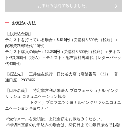
お申込みは終了致しました。
お支払い方法
【お振込金額】
テキストを持っている場合：
8,610円
（受講料8,500円（税込）＋
配布資料郵送代110円）
テキスト購入の場合：
12,230円
（受講料8,500円（税込）＋テキス
ト代3,300円（税込）＋テキスト・配布資料郵送代（レターパック
代430円）
【振込先】 三井住友銀行 日比谷支店（店舗番号 632） 普
通口座 2937466
【口座名義】 特定非営利活動法人 プロフェッショナル イング
リッシュ コミュニケーション協会
トクヒ）プロフエツシヨナルイングリツシユコミユ
ニケーシヨンキヨウカイ
※受付メールを受領後、上記金額をお振込みください。
※締切日直前のお申込みの場合は、締切日までに銀行振込でお願