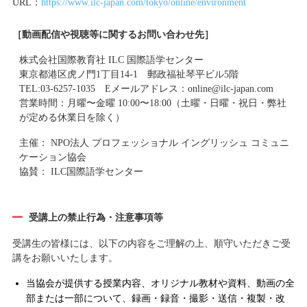
URL：
https://www.ilc-japan.com/tokyo/online/environment
［動画配信や視聴等に関するお問い合わせ先］
株式会社国際教育社 ILC 国際語学センター
東京都港区虎ノ門1丁目14-1 郵政福祉琴平ビル5階
TEL:03-6257-1035 Eメールアドレス：online@ilc-japan.com
営業時間：月曜〜金曜 10:00〜18:00（土曜・日曜・祝日・弊社
が定める休業日を除く）
主催： NPO法人 プロフェッショナル イングリッシュ コミュニ
ケーション協会
協賛： ILC国際語学センター
受講上の禁止行為・注意事項等
受講生の皆様には、以下の内容をご理解の上、順守いただきご受
講をお願いいたします。
当協会が提供する授業内容、オリジナル教材や資料、動画の全
部または一部について、録画・録音・撮影・送信・複製・改