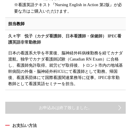
※看護英語テキスト『Nursing English in Action 第2版』が必
要な方はご購入いただけます。
担当教師
久々宇 悦子（カナダ看護師、日本看護師・保健師） IPEC看
護英語非常勤教師
日本の看護系大学を卒業後、脳神経外科病棟勤務を経てカナダ
渡航。独学でカナダ看護師試験（Canadian RN Exam）に合格
し、看護師免許取得。就労ビザ取得後、トロント市内の地域基
幹病院の外傷・脳神経外科ICUにて看護師として勤務。帰国
後、看護系団体にて国際看護関連業務等に従事。IPEC非常勤
教師として看護英語セミナーを担当。
お申込みは終了致しました。
お支払い方法