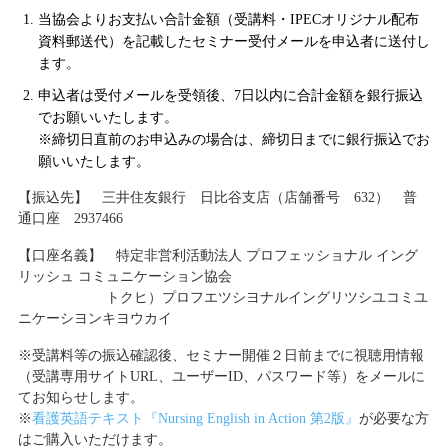
当協会よりお支払い合計金額（受講料・IPECオリジナル配布
資料郵送代）を記載したセミナー受付メールを申込者に送付し
ます。
申込者は受付メールを受領後、7日以内に合計金額を銀行振込
でお願いいたします。
※締切日直前のお申込みの場合は、締切日までに銀行振込でお
願いいたします。
【振込先】 三井住友銀行 日比谷支店（店舗番号 632） 普
通口座 2937466
【口座名義】 特定非営利活動法人 プロフェッショナル イング
リッシュ コミュニケーション協会
トクヒ）プロフエツシヨナルイングリツシユコミユ
ニケーシヨンキヨウカイ
※受講料等の振込確認後、セミナー開催２日前までに視聴用情報
（受講専用サイトURL、ユーザーID、パスワード等）をメールに
てお知らせします。
※
看護英語テキスト『Nursing English in Action 第2版』
が必要な方
はご購入いただけます。