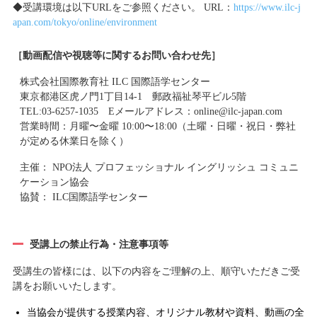
◆受講環境は以下URLをご参照ください。 URL：
https://www.ilc-j
apan.com/tokyo/online/environment
［動画配信や視聴等に関するお問い合わせ先］
株式会社国際教育社 ILC 国際語学センター
東京都港区虎ノ門1丁目14-1 郵政福祉琴平ビル5階
TEL:03-6257-1035 Eメールアドレス：online@ilc-japan.com
営業時間：月曜〜金曜 10:00〜18:00（土曜・日曜・祝日・弊社
が定める休業日を除く）
主催： NPO法人 プロフェッショナル イングリッシュ コミュニ
ケーション協会
協賛： ILC国際語学センター
受講上の禁止行為・注意事項等
受講生の皆様には、以下の内容をご理解の上、順守いただきご受
講をお願いいたします。
当協会が提供する授業内容、オリジナル教材や資料、動画の全