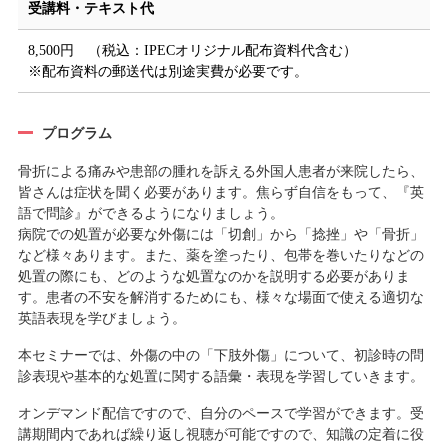
受講料・テキスト代
8,500円 （税込：IPECオリジナル配布資料代含む）
※配布資料の郵送代は別途実費が必要です。
プログラム
骨折による痛みや患部の腫れを訴える外国人患者が来院したら、
皆さんは症状を聞く必要があります。焦らず自信をもって、『英
語で問診』ができるようになりましょう。
病院での処置が必要な外傷には「切創」から「捻挫」や「骨折」
など様々あります。また、薬を塗ったり、包帯を巻いたりなどの
処置の際にも、どのような処置なのかを説明する必要がありま
す。患者の不安を解消するためにも、様々な場面で使える適切な
英語表現を学びましょう。
本セミナーでは、外傷の中の「下肢外傷」について、初診時の問
診表現や基本的な処置に関する語彙・表現を学習していきます。
オンデマンド配信ですので、自分のペースで学習ができます。受
講期間内であれば繰り返し視聴が可能ですので、知識の定着に役